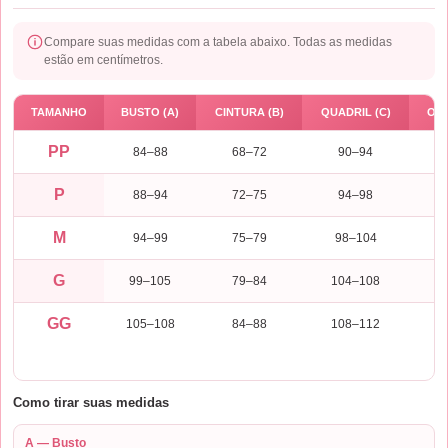
Compare suas medidas com a tabela abaixo. Todas as medidas
estão em centímetros.
TAMANHO
BUSTO (A)
CINTURA (B)
QUADRIL (C)
OMB
PP
84–88
68–72
90–94
P
88–94
72–75
94–98
M
94–99
75–79
98–104
G
99–105
79–84
104–108
GG
105–108
84–88
108–112
Como tirar suas medidas
A — Busto