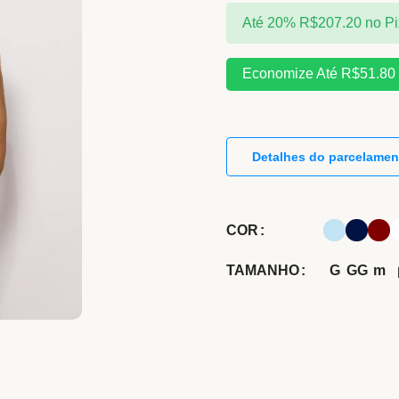
Até 20%
R$
207.20
no Pi
Economize Até
R$
51.80
Detalhes do parcelamen
COR
TAMANHO
G
GG
m