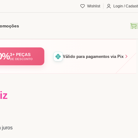
Wishlist
Login / Cadast
romoções
0%
3+ PEÇAS
Válido para pagamentos via Pix
DE DESCONTO
iz
 juros