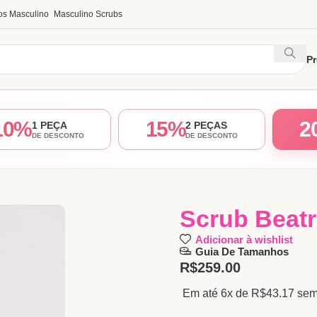
os Masculino
Masculino Scrubs
P
10%
15%
2
1 PEÇA
2 PEÇAS
DE DESCONTO
DE DESCONTO
Scrub Beatr
Adicionar à wishlist
Guia De Tamanhos
R$
259.00
Em até 6x de
R$
43.17
sem