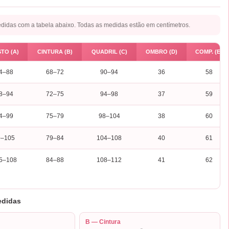
idas com a tabela abaixo. Todas as medidas estão em centímetros.
TO (A)
CINTURA (B)
QUADRIL (C)
OMBRO (D)
COMP. (E)
4–88
68–72
90–94
36
58
8–94
72–75
94–98
37
59
4–99
75–79
98–104
38
60
9–105
79–84
104–108
40
61
5–108
84–88
108–112
41
62
edidas
B — Cintura