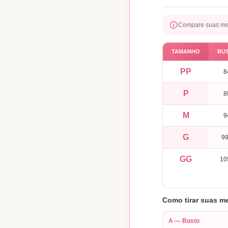
Compare suas med
TAMANHO
BUS
PP
8
P
8
M
9
G
9
GG
10
Como tirar suas m
A — Busto