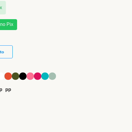
x
no Pix
to
p
pp