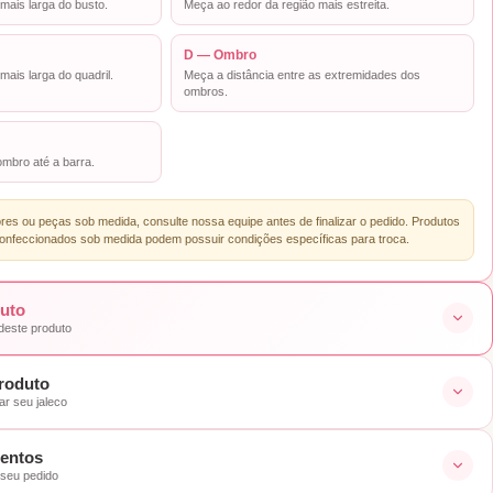
mais larga do busto.
Meça ao redor da região mais estreita.
D — Ombro
mais larga do quadril.
Meça a distância entre as extremidades dos
ombros.
mbro até a barra.
es ou peças sob medida, consulte nossa equipe antes de finalizar o pedido. Produtos
onfeccionados sob medida podem possuir condições específicas para troca.
duto
 deste produto
roduto
r seu jaleco
mentos
 seu pedido